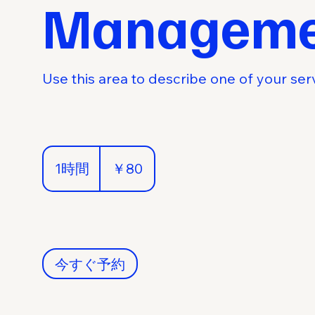
Manageme
Use this area to describe one of your ser
80
円
1時間
1
￥80
時
今すぐ予約