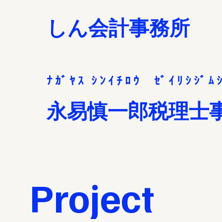
しん会計事務所
ﾅ ｶﾞ ﾔ ｽ ｼ ﾝ ｲ ﾁ ﾛ ｳ ｾﾞ ｲ ﾘ ｼ ｼﾞ ﾑ ｼ
永易慎一郎税理士
Project