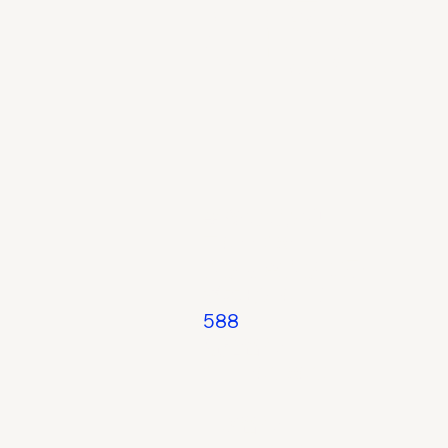
​事務
事務所所在地:
〒577-0841
大阪府東大阪市足代2‐3‐6
​橋本ビル5F-D
588
電話番号:
06-6753-8532
FAX番号: