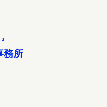
 ｮ
事務所